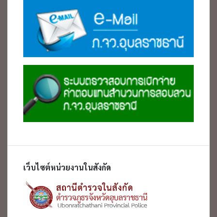
เว็บไซต์หน่วยงานในสังกัด