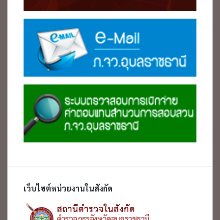
เว็บไซต์หน่วยงานในสังกัด