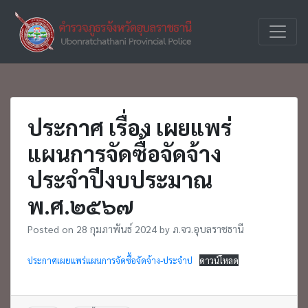
Skip
to
ตำรวจภูธร
ภ.จว.อุบ
content
จังหวัด
อุบลราชธานี
ประกาศ เรื่อง เผยแพร่
แผนการจัดซื้อจัดจ้าง
ประจำปีงบประมาณ
พ.ศ.๒๕๖๗
Posted on
28 กุมภาพันธ์ 2024
by
ภ.จว.อุบลราชธานี
ประกาศเผยแพร่แผนการจัดซื้อจัดจ้าง-ประจำป
ดาวน์โหลด