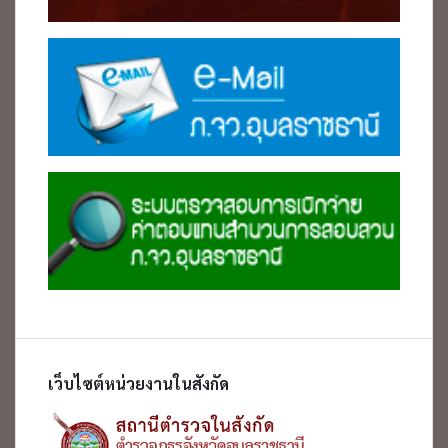
เว็บไซต์หน่วยงานในสังกัด